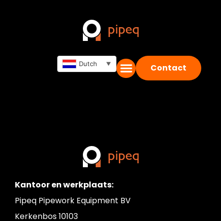
2500S en 2500D
kettingklemmen
Dutch
▼
Contact
Kantoor en werkplaats:
Pipeq Pipework Equipment BV
Kerkenbos 10103