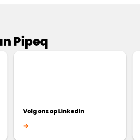
n Pipeq​
Volg ons op LinkedIn