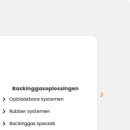
Backinggasoplossingen
Pijp
Opblaasbare systemen
Opbl
Rubber systemen
Pijp
Backinggas specials