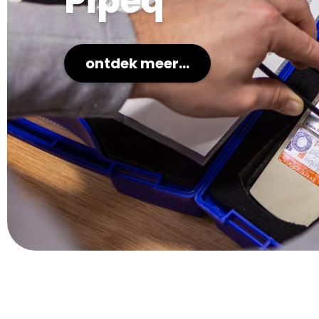
Pipeq
ontdek meer...