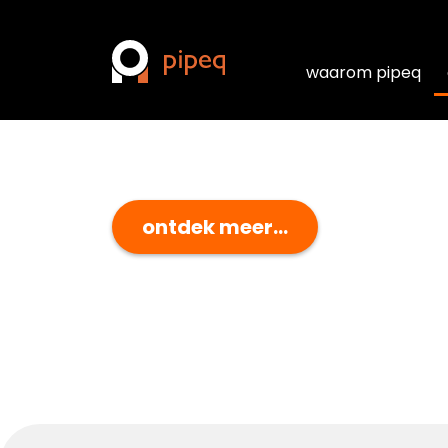
waarom pipeq
waarom pipeq
ontdek meer...