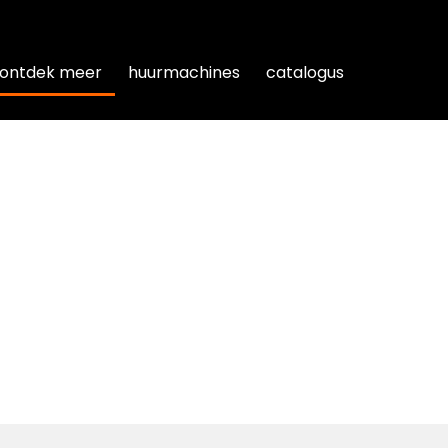
ontdek meer
ontdek meer
huurmachines
huurmachines
catalogus
catalogus