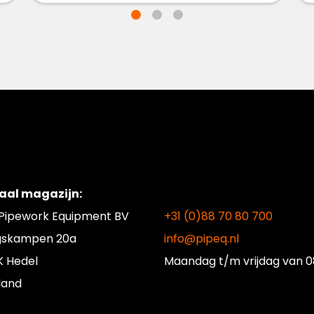
aal magazijn:
 Pipework Equipment BV
+31 (0)88 70 80 700
gskampen 20a
info@pipeq.nl
K Hedel
Maandag t/m vrijdag
van 0
land