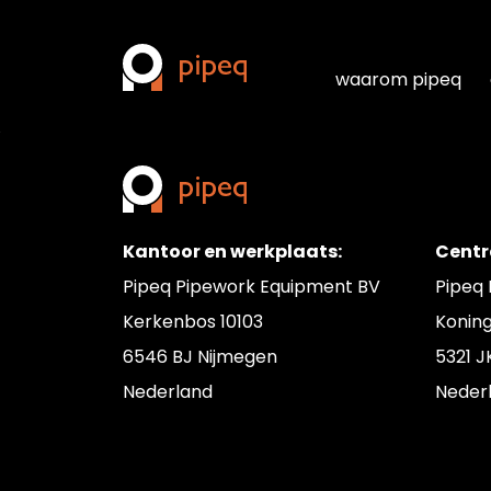
M-serie toolbi
waarom pipeq
Kantoor en werkplaats:
Centr
Pipeq Pipework Equipment BV
Pipeq
Kerkenbos 10103
Konin
6546 BJ Nijmegen
5321 J
Nederland
Neder