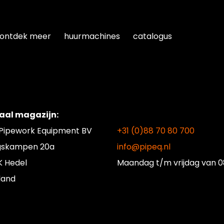
ts
ontdek meer
huurmachines
catalogus
aal magazijn:
 Pipework Equipment BV
+31 (0)88 70 80 700
gskampen 20a
info@pipeq.nl
K Hedel
Maandag t/m vrijdag
van 0
land