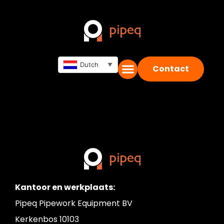
PM40
zuurstofmonitor
Dutch
▼
Contact
Kantoor en werkplaats:
Pipeq Pipework Equipment BV
Kerkenbos 10103