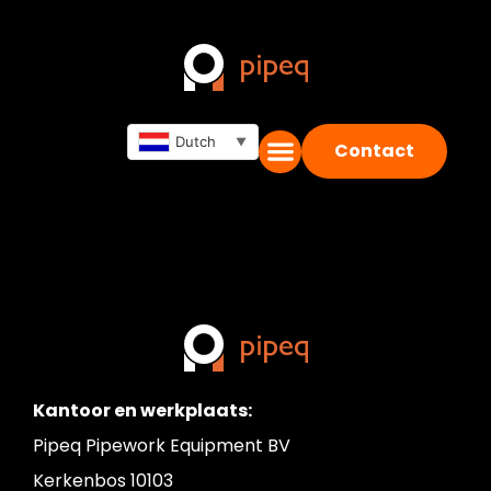
PurgEye® 200
zuurstofmonitor
Dutch
▼
Contact
Kantoor en werkplaats:
Pipeq Pipework Equipment BV
Kerkenbos 10103