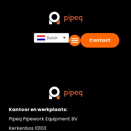
WT high-low
meter
Dutch
▼
Contact
Kantoor en werkplaats:
Pipeq Pipework Equipment BV
Kerkenbos 10103