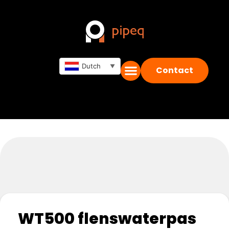
Dutch
▼
Contact
WT500 flenswaterpas