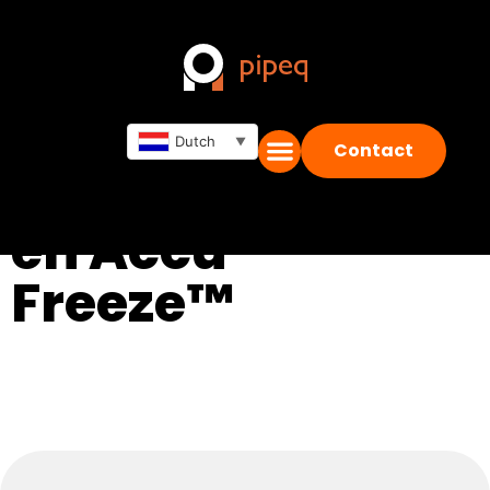
Dutch
▼
Contact
Qwik-Freezer™
en Accu-
Freeze™