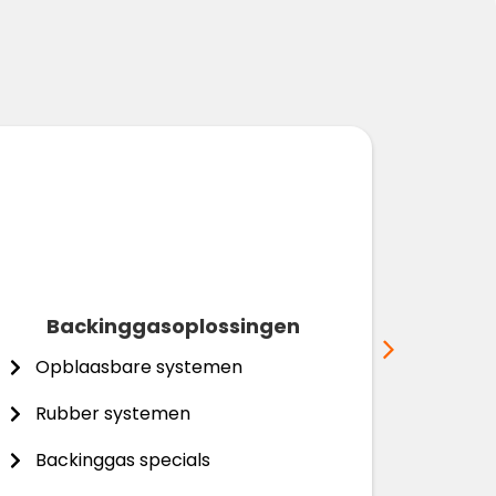
Backinggasoplossingen
Pijp
Opblaasbare systemen
Opbl
Rubber systemen
Pijp
Backinggas specials