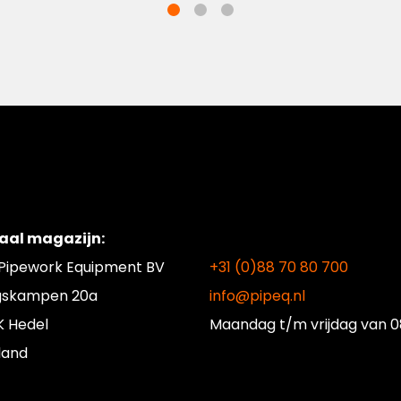
aal magazijn:
 Pipework Equipment BV
+31 (0)88 70 80 700
gskampen 20a
info@pipeq.nl
K Hedel
Maandag t/m vrijdag
van 0
land