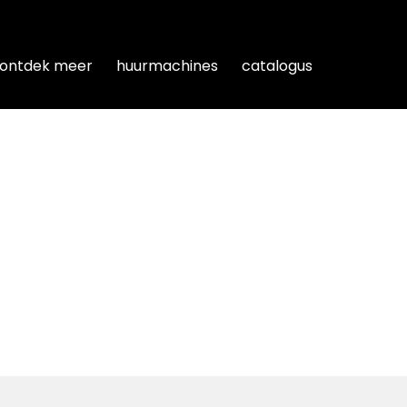
ontdek meer
ontdek meer
huurmachines
huurmachines
catalogus
catalogus