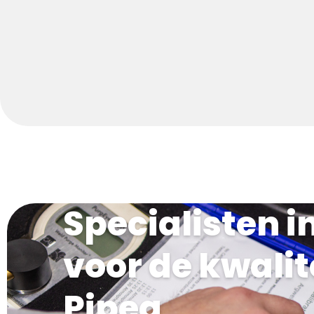
Specialisten i
voor de kwalit
Pipeq