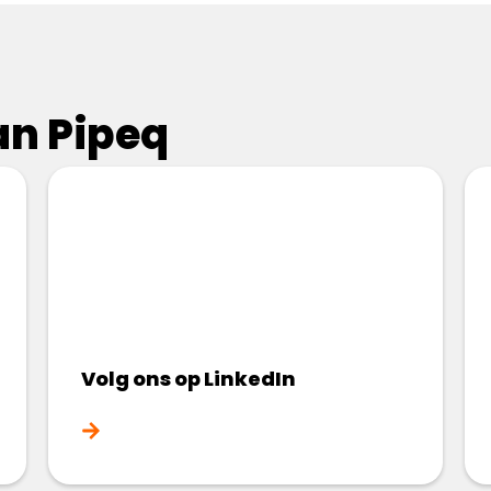
n Pipeq​
Volg ons op LinkedIn